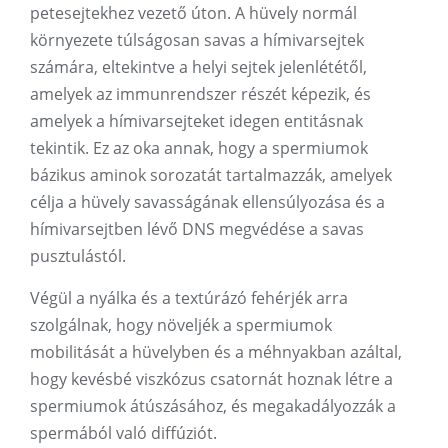
petesejtekhez vezető úton. A hüvely normál
környezete túlságosan savas a hímivarsejtek
számára, eltekintve a helyi sejtek jelenlététől,
amelyek az immunrendszer részét képezik, és
amelyek a hímivarsejteket idegen entitásnak
tekintik. Ez az oka annak, hogy a spermiumok
bázikus aminok sorozatát tartalmazzák, amelyek
célja a hüvely savasságának ellensúlyozása és a
hímivarsejtben lévő DNS megvédése a savas
pusztulástól.
Végül a nyálka és a textúrázó fehérjék arra
szolgálnak, hogy növeljék a spermiumok
mobilitását a hüvelyben és a méhnyakban azáltal,
hogy kevésbé viszkózus csatornát hoznak létre a
spermiumok átúszásához, és megakadályozzák a
spermából való diffúziót.