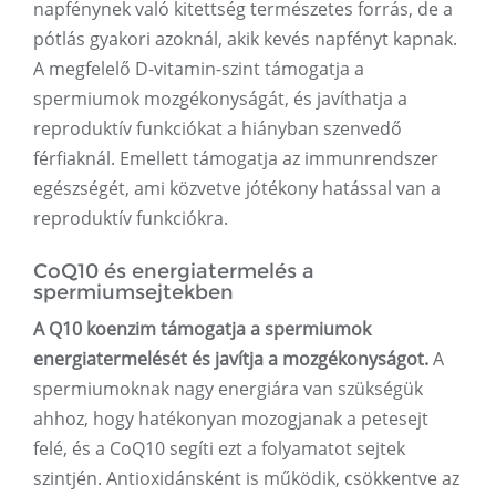
napfénynek való kitettség természetes forrás, de a
pótlás gyakori azoknál, akik kevés napfényt kapnak.
A megfelelő D-vitamin-szint támogatja a
spermiumok mozgékonyságát, és javíthatja a
reproduktív funkciókat a hiányban szenvedő
férfiaknál. Emellett támogatja az immunrendszer
egészségét, ami közvetve jótékony hatással van a
reproduktív funkciókra.
CoQ10 és energiatermelés a
spermiumsejtekben
A Q10 koenzim támogatja a spermiumok
energiatermelését és javítja a mozgékonyságot.
A
spermiumoknak nagy energiára van szükségük
ahhoz, hogy hatékonyan mozogjanak a petesejt
felé, és a CoQ10 segíti ezt a folyamatot sejtek
szintjén. Antioxidánsként is működik, csökkentve az