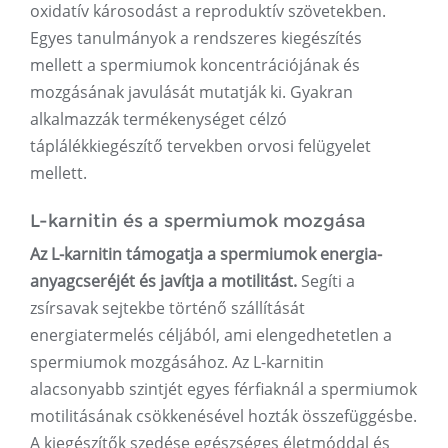
oxidatív károsodást a reproduktív szövetekben.
Egyes tanulmányok a rendszeres kiegészítés
mellett a spermiumok koncentrációjának és
mozgásának javulását mutatják ki. Gyakran
alkalmazzák termékenységet célzó
táplálékkiegészítő tervekben orvosi felügyelet
mellett.
L-karnitin és a spermiumok mozgása
Az L-karnitin támogatja a spermiumok energia-
anyagcseréjét és javítja a motilitást.
Segíti a
zsírsavak sejtekbe történő szállítását
energiatermelés céljából, ami elengedhetetlen a
spermiumok mozgásához. Az L-karnitin
alacsonyabb szintjét egyes férfiaknál a spermiumok
motilitásának csökkenésével hozták összefüggésbe.
A kiegészítők szedése egészséges életmóddal és