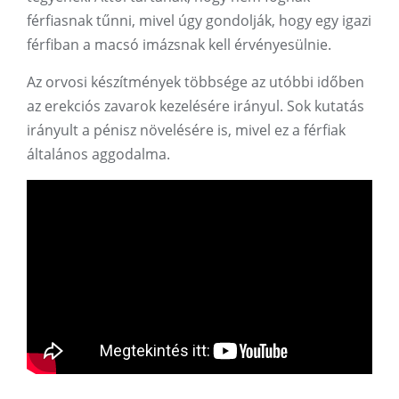
férfiasnak tűnni, mivel úgy gondolják, hogy egy igazi
férfiban a macsó imázsnak kell érvényesülnie.
Az orvosi készítmények többsége az utóbbi időben
az erekciós zavarok kezelésére irányul. Sok kutatás
irányult a pénisz növelésére is, mivel ez a férfiak
általános aggodalma.