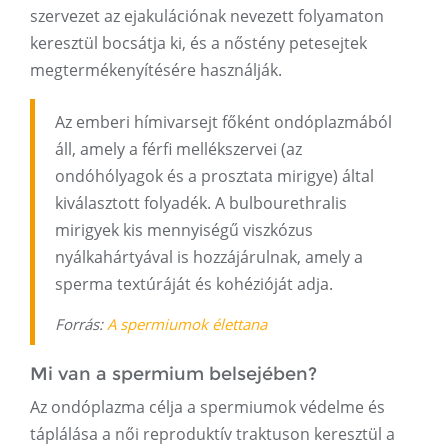
szervezet az ejakulációnak nevezett folyamaton
keresztül bocsátja ki, és a nőstény petesejtek
megtermékenyítésére használják.
Az emberi hímivarsejt főként ondóplazmából
áll, amely a férfi mellékszervei (az
ondóhólyagok és a prosztata mirigye) által
kiválasztott folyadék. A bulbourethralis
mirigyek kis mennyiségű viszkózus
nyálkahártyával is hozzájárulnak, amely a
sperma textúráját és kohézióját adja.
Forrás:
A spermiumok élettana
Mi van a spermium belsejében?
Az ondóplazma célja a spermiumok védelme és
táplálása a női reproduktív traktuson keresztül a