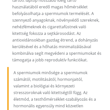
tartott laptop hosszabb ideig tartó
használatából eredő magas hőmérséklet
befolyásolhatja a spermiumok termelését. A
szennyező anyagoknak, növényvédő szereknek,
nehézfémeknek és cigarettafüstnek való
kitettség fokozza a sejtkárosodást. Az
antioxidánsokban gazdag étrend, a dohányzás
kerülésével és a hőhatás minimalizálásával
kombinálva segít megvédeni a spermiumokat és
támogatja a jobb reproduktív funkciókat.
A spermiumok minősége a spermiumok
számától, motilitásától, hormonjaitól,
valamint a biológiai és környezeti
stresszoroknak való kitettségtől függ. Az
életmód, a testhőmérséklet-szabályozás és a
hormonális egyensúly mind közvetlen