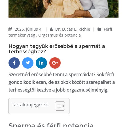
2026. június 4.
|
Dr. Lucas B. Richie
|
Férfi
termékenység
,
Orgazmus és potencia
Hogyan tegyük erősebbé a spermát a
terhességhez?
Szeretnéd erősebbé tenni a spermáidat? Sok férfi
gondolkodik ezen, de az okok között szerepelhet a
terhességtől kezdve a jobb orgazmusélményig.
Tartalomjegyzék
Sperma és férfi potencia