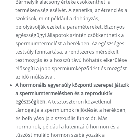
Bármelyik alacsony értéke csökkentheti a
termékenység esélyét. A genetika, az étrend és a
szokások, mint például a dohányzás,
befolyásolják ezeket a paramétereket. Bizonyos
egészségügyi állapotok szintén csökkenthetik a
spermiumtermelést a herékben. Az egészséges
testsúly fenntartása, a rendszeres mérsékelt
testmozgás és a hosszú távú hőhatás elkerülése
elősegíti a jobb spermiumképződést és mozgást
az idő múlásával.
A hormonális egyensúly központi szerepet játszik
a spermiumtermelésben és a reproduktív
egészségben.
A tesztoszteron közvetlenül
támogatja a spermiumok fejlődését a herékben,
és befolyásolja a szexuális funkciót. Más
hormonok, például a luteinizáló hormon és a
tüszőstimuláló hormon szabályozzák a