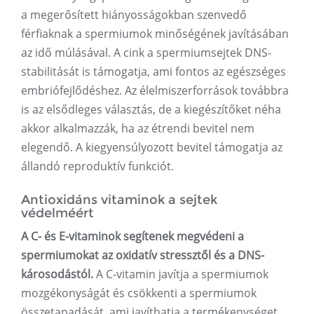
a megerősített hiányosságokban szenvedő
férfiaknak a spermiumok minőségének javításában
az idő múlásával. A cink a spermiumsejtek DNS-
stabilitását is támogatja, ami fontos az egészséges
embriófejlődéshez. Az élelmiszerforrások továbbra
is az elsődleges választás, de a kiegészítőket néha
akkor alkalmazzák, ha az étrendi bevitel nem
elegendő. A kiegyensúlyozott bevitel támogatja az
állandó reproduktív funkciót.
Antioxidáns vitaminok a sejtek
védelméért
A C- és E-vitaminok segítenek megvédeni a
spermiumokat az oxidatív stressztől és a DNS-
károsodástól.
A C-vitamin javítja a spermiumok
mozgékonyságát és csökkenti a spermiumok
összetapadását, ami javíthatja a termékenységet.