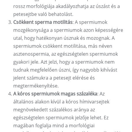
rossz morfológiája akadályozhatja az úszást és a
petesejtbe való behatolást.
Csökkent sperma motilitás
: A spermiumok
mozgékonysága a spermiumok azon képességére
utal, hogy hatékonyan úsznak és mozognak. A
spermiumok csökkent motilitása, más néven
asztenospermia, az egészségtelen spermiumok
gyakori jele. Azt jelzi, hogy a spermiumok nem
tudnak megfelelően úszni, így nagyobb kihívást
jelent számukra a petesejt elérése és
megtermékenyítése.
A kóros spermiumok magas százaléka
: Az
általános alakon kívül a kóros hímivarsejtek
megnövekedett százalékos aránya az
egészségtelen spermiumok jelzője lehet. Ez
magában foglalja mind a morfológiai