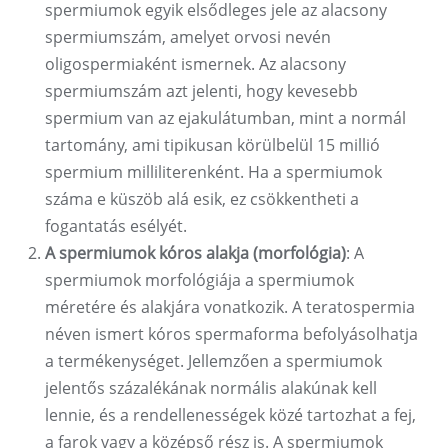
spermiumok egyik elsődleges jele az alacsony
spermiumszám, amelyet orvosi nevén
oligospermiaként ismernek. Az alacsony
spermiumszám azt jelenti, hogy kevesebb
spermium van az ejakulátumban, mint a normál
tartomány, ami tipikusan körülbelül 15 millió
spermium milliliterenként. Ha a spermiumok
száma e küszöb alá esik, ez csökkentheti a
fogantatás esélyét.
A spermiumok kóros alakja (morfológia)
: A
spermiumok morfológiája a spermiumok
méretére és alakjára vonatkozik. A teratospermia
néven ismert kóros spermaforma befolyásolhatja
a termékenységet. Jellemzően a spermiumok
jelentős százalékának normális alakúnak kell
lennie, és a rendellenességek közé tartozhat a fej,
a farok vagy a középső rész is. A spermiumok