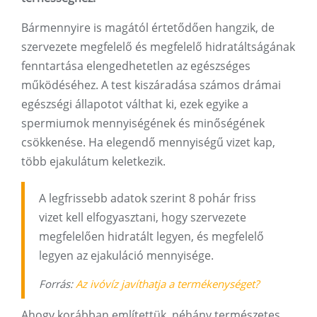
Bármennyire is magától értetődően hangzik, de
szervezete megfelelő és megfelelő hidratáltságának
fenntartása elengedhetetlen az egészséges
működéséhez. A test kiszáradása számos drámai
egészségi állapotot válthat ki, ezek egyike a
spermiumok mennyiségének és minőségének
csökkenése. Ha elegendő mennyiségű vizet kap,
több ejakulátum keletkezik.
A legfrissebb adatok szerint 8 pohár friss
vizet kell elfogyasztani, hogy szervezete
megfelelően hidratált legyen, és megfelelő
legyen az ejakuláció mennyisége.
Forrás:
Az ivóvíz javíthatja a termékenységet?
Ahogy korábban említettük, néhány természetes