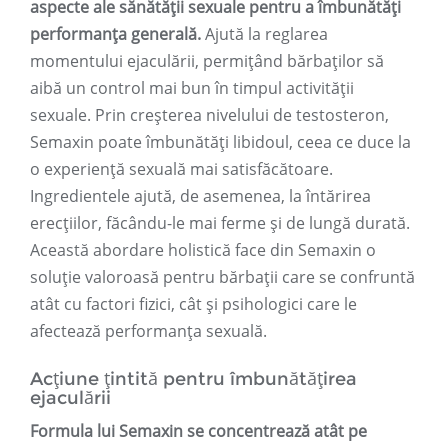
aspecte ale sănătății sexuale pentru a îmbunătăți
performanța generală.
Ajută la reglarea
momentului ejaculării, permițând bărbaților să
aibă un control mai bun în timpul activității
sexuale. Prin creșterea nivelului de testosteron,
Semaxin poate îmbunătăți libidoul, ceea ce duce la
o experiență sexuală mai satisfăcătoare.
Ingredientele ajută, de asemenea, la întărirea
erecțiilor, făcându-le mai ferme și de lungă durată.
Această abordare holistică face din Semaxin o
soluție valoroasă pentru bărbații care se confruntă
atât cu factori fizici, cât și psihologici care le
afectează performanța sexuală.
Acțiune țintită pentru îmbunătățirea
ejaculării
Formula lui Semaxin se concentrează atât pe