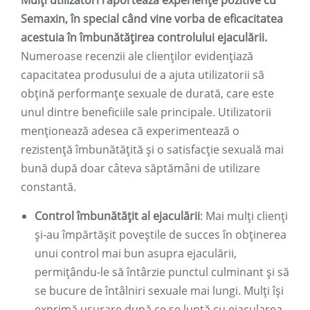
Mulți utilizatori raportează experiențe pozitive cu
Semaxin, în special când vine vorba de eficacitatea
acestuia în îmbunătățirea controlului ejaculării.
Numeroase recenzii ale clienților evidențiază
capacitatea produsului de a ajuta utilizatorii să
obțină performanțe sexuale de durată, care este
unul dintre beneficiile sale principale. Utilizatorii
menționează adesea că experimentează o
rezistență îmbunătățită și o satisfacție sexuală mai
bună după doar câteva săptămâni de utilizare
constantă.
Control îmbunătățit al ejaculării
: Mai mulți clienți
și-au împărtășit poveștile de succes în obținerea
unui control mai bun asupra ejaculării,
permițându-le să întârzie punctul culminant și să
se bucure de întâlniri sexuale mai lungi. Mulți își
exprimă ușurare după ce se luptă cu ejacularea