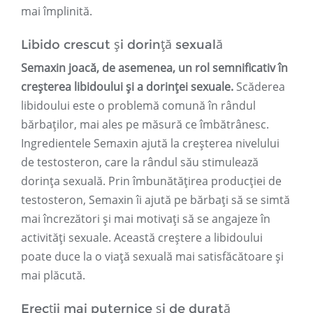
mai împlinită.
Libido crescut și dorință sexuală
Semaxin joacă, de asemenea, un rol semnificativ în
creșterea libidoului și a dorinței sexuale.
Scăderea
libidoului este o problemă comună în rândul
bărbaților, mai ales pe măsură ce îmbătrânesc.
Ingredientele Semaxin ajută la creșterea nivelului
de testosteron, care la rândul său stimulează
dorința sexuală. Prin îmbunătățirea producției de
testosteron, Semaxin îi ajută pe bărbați să se simtă
mai încrezători și mai motivați să se angajeze în
activități sexuale. Această creștere a libidoului
poate duce la o viață sexuală mai satisfăcătoare și
mai plăcută.
Erecții mai puternice și de durată