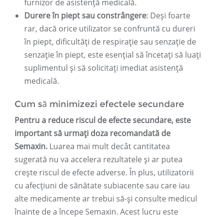
furnizor de asistență medicală.
Durere în piept sau constrângere
: Deși foarte
rar, dacă orice utilizator se confruntă cu dureri
în piept, dificultăți de respirație sau senzație de
senzație în piept, este esențial să încetați să luați
suplimentul și să solicitați imediat asistență
medicală.
Cum să minimizezi efectele secundare
Pentru a reduce riscul de efecte secundare, este
important să urmați doza recomandată de
Semaxin.
Luarea mai mult decât cantitatea
sugerată nu va accelera rezultatele și ar putea
crește riscul de efecte adverse. În plus, utilizatorii
cu afecțiuni de sănătate subiacente sau care iau
alte medicamente ar trebui să-și consulte medicul
înainte de a începe Semaxin. Acest lucru este