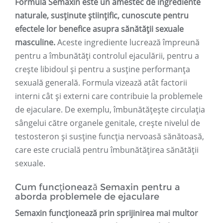
Formula Semaxin este un amestec de ingrediente
naturale, susținute științific, cunoscute pentru
efectele lor benefice asupra sănătății sexuale
masculine.
Aceste ingrediente lucrează împreună
pentru a îmbunătăți controlul ejaculării, pentru a
crește libidoul și pentru a susține performanța
sexuală generală. Formula vizează atât factorii
interni cât și externi care contribuie la problemele
de ejaculare. De exemplu, îmbunătățește circulația
sângelui către organele genitale, crește nivelul de
testosteron și susține funcția nervoasă sănătoasă,
care este crucială pentru îmbunătățirea sănătății
sexuale.
Cum funcționează Semaxin pentru a
aborda problemele de ejaculare
Semaxin funcționează prin sprijinirea mai multor