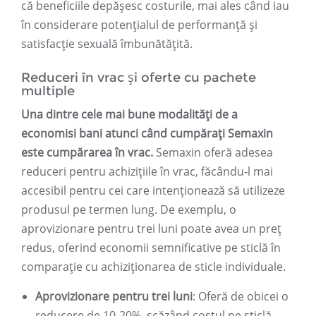
că beneficiile depășesc costurile, mai ales când iau
în considerare potențialul de performanță și
satisfacție sexuală îmbunătățită.
Reduceri în vrac și oferte cu pachete
multiple
Una dintre cele mai bune modalități de a
economisi bani atunci când cumpărați Semaxin
este cumpărarea în vrac.
Semaxin oferă adesea
reduceri pentru achizițiile în vrac, făcându-l mai
accesibil pentru cei care intenționează să utilizeze
produsul pe termen lung. De exemplu, o
aprovizionare pentru trei luni poate avea un preț
redus, oferind economii semnificative pe sticlă în
comparație cu achiziționarea de sticle individuale.
Aprovizionare pentru trei luni
: Oferă de obicei o
reducere de 10-20%, scăzând costul pe sticlă.