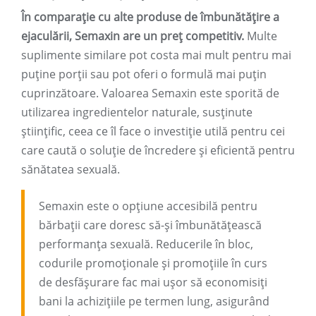
În comparație cu alte produse de îmbunătățire a
ejaculării, Semaxin are un preț competitiv.
Multe
suplimente similare pot costa mai mult pentru mai
puține porții sau pot oferi o formulă mai puțin
cuprinzătoare. Valoarea Semaxin este sporită de
utilizarea ingredientelor naturale, susținute
științific, ceea ce îl face o investiție utilă pentru cei
care caută o soluție de încredere și eficientă pentru
sănătatea sexuală.
Semaxin este o opțiune accesibilă pentru
bărbații care doresc să-și îmbunătățească
performanța sexuală. Reducerile în bloc,
codurile promoționale și promoțiile în curs
de desfășurare fac mai ușor să economisiți
bani la achizițiile pe termen lung, asigurând