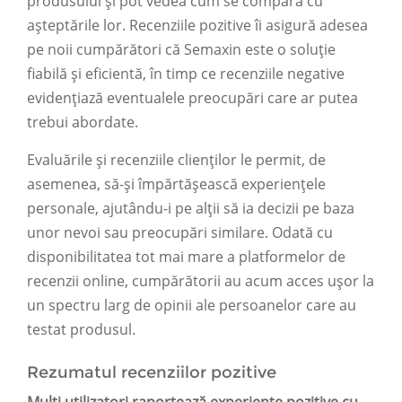
produsului și pot vedea cum se compară cu
așteptările lor. Recenziile pozitive îi asigură adesea
pe noii cumpărători că Semaxin este o soluție
fiabilă și eficientă, în timp ce recenziile negative
evidențiază eventualele preocupări care ar putea
trebui abordate.
Evaluările și recenziile clienților le permit, de
asemenea, să-și împărtășească experiențele
personale, ajutându-i pe alții să ia decizii pe baza
unor nevoi sau preocupări similare. Odată cu
disponibilitatea tot mai mare a platformelor de
recenzii online, cumpărătorii au acum acces ușor la
un spectru larg de opinii ale persoanelor care au
testat produsul.
Rezumatul recenziilor pozitive