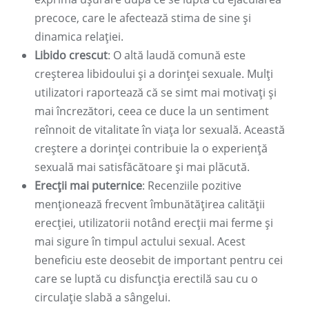
precoce, care le afectează stima de sine și
dinamica relației.
Libido crescut
: O altă laudă comună este
creșterea libidoului și a dorinței sexuale. Mulți
utilizatori raportează că se simt mai motivați și
mai încrezători, ceea ce duce la un sentiment
reînnoit de vitalitate în viața lor sexuală. Această
creștere a dorinței contribuie la o experiență
sexuală mai satisfăcătoare și mai plăcută.
Erecții mai puternice
: Recenziile pozitive
menționează frecvent îmbunătățirea calității
erecției, utilizatorii notând erecții mai ferme și
mai sigure în timpul actului sexual. Acest
beneficiu este deosebit de important pentru cei
care se luptă cu disfuncția erectilă sau cu o
circulație slabă a sângelui.