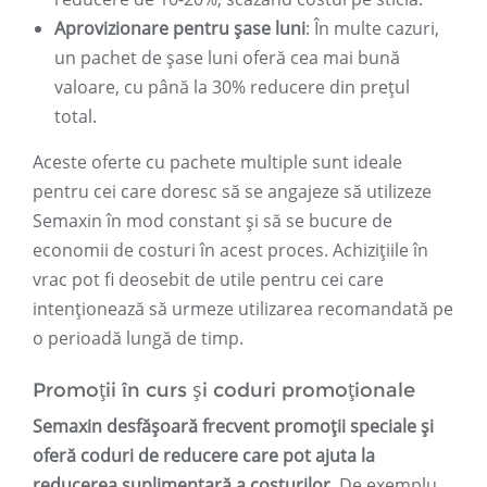
Aprovizionare pentru șase luni
: În multe cazuri,
un pachet de șase luni oferă cea mai bună
valoare, cu până la 30% reducere din prețul
total.
Aceste oferte cu pachete multiple sunt ideale
pentru cei care doresc să se angajeze să utilizeze
Semaxin în mod constant și să se bucure de
economii de costuri în acest proces. Achizițiile în
vrac pot fi deosebit de utile pentru cei care
intenționează să urmeze utilizarea recomandată pe
o perioadă lungă de timp.
Promoții în curs și coduri promoționale
Semaxin desfășoară frecvent promoții speciale și
oferă coduri de reducere care pot ajuta la
reducerea suplimentară a costurilor.
De exemplu,