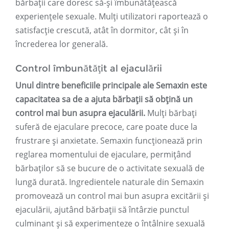
bărbații care doresc să-și îmbunătățească
experiențele sexuale. Mulți utilizatori raportează o
satisfacție crescută, atât în ​​dormitor, cât și în
încrederea lor generală.
Control îmbunătățit al ejaculării
Unul dintre beneficiile principale ale Semaxin este
capacitatea sa de a ajuta bărbații să obțină un
control mai bun asupra ejaculării.
Mulți bărbați
suferă de ejaculare precoce, care poate duce la
frustrare și anxietate. Semaxin funcționează prin
reglarea momentului de ejaculare, permițând
bărbaților să se bucure de o activitate sexuală de
lungă durată. Ingredientele naturale din Semaxin
promovează un control mai bun asupra excitării și
ejaculării, ajutând bărbații să întârzie punctul
culminant și să experimenteze o întâlnire sexuală