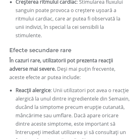
Creșterea ritmului cardiac
: Stimularea fluxului
sanguin poate provoca o creștere ușoară a
ritmului cardiac, care ar putea fi observată la
unii indivizi, în special la cei sensibili la
stimulente.
Efecte secundare rare
În cazuri rare, utilizatorii pot prezenta reacții
adverse mai severe.
Deși mai puțin frecvente,
aceste efecte ar putea include:
Reacții alergice
: Unii utilizatori pot avea o reacție
alergică la unul dintre ingredientele din Semaxin,
ducând la simptome precum erupție cutanată,
mâncărime sau umflare. Dacă apare oricare
dintre aceste simptome, este important să
întrerupeți imediat utilizarea și să consultați un