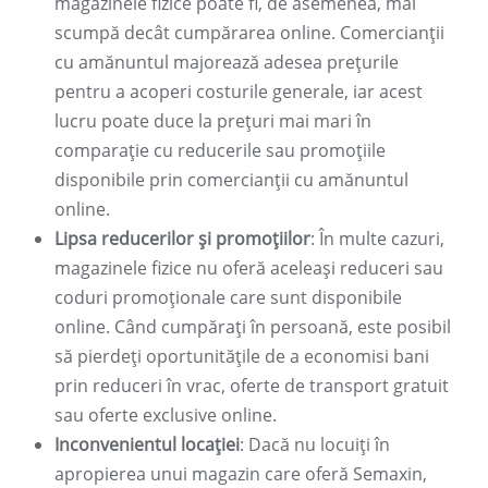
magazinele fizice poate fi, de asemenea, mai
scumpă decât cumpărarea online. Comercianții
cu amănuntul majorează adesea prețurile
pentru a acoperi costurile generale, iar acest
lucru poate duce la prețuri mai mari în
comparație cu reducerile sau promoțiile
disponibile prin comercianții cu amănuntul
online.
Lipsa reducerilor și promoțiilor
: În multe cazuri,
magazinele fizice nu oferă aceleași reduceri sau
coduri promoționale care sunt disponibile
online. Când cumpărați în persoană, este posibil
să pierdeți oportunitățile de a economisi bani
prin reduceri în vrac, oferte de transport gratuit
sau oferte exclusive online.
Inconvenientul locației
: Dacă nu locuiți în
apropierea unui magazin care oferă Semaxin,