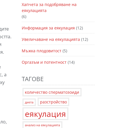
Хапчета за подобряване на
еякулацията
(6)
Информация за еякулация
(12)
дите
стта.
Увеличаване на еякулацията
(12)
и
Мъжка плодовитост
(5)
я.
Оргазъм и потентност
(14)
е
, а
ТАГОВЕ
ху
количество сперматозоиди
разстройство
диета
еякулация
ло,
анализ на еякулацията