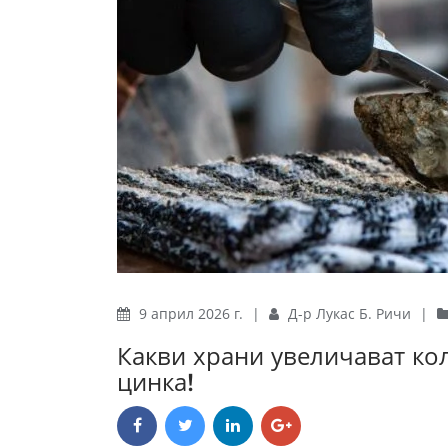
9 април 2026 г.
|
Д-р Лукас Б. Ричи
|
Какви храни увеличават ко
цинка!