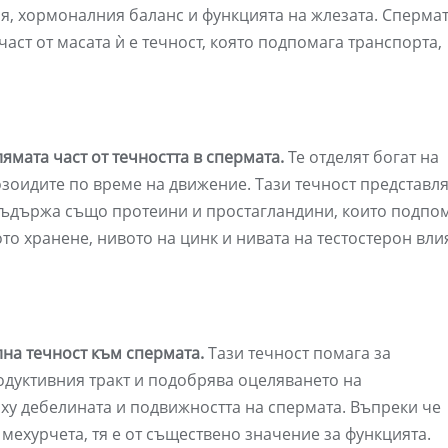
я, хормоналния баланс и функцията на жлезата. Сперма
аст от масата ѝ е течност, която подпомага транспорта,
мата част от течността в спермата.
Те отделят богат на
озоидите по време на движение. Тази течност представл
 Съдържа също протеини и простагландини, които подпо
о хранене, нивото на цинк и нивата на тестостерон вли
лна течност към спермата.
Тази течност помага за
одуктивния тракт и подобрява оцеляването на
ху дебелината и подвижността на спермата. Въпреки че
мехурчета, тя е от съществено значение за функцията.