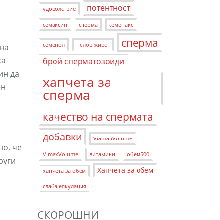
потентност
удоволствие
семаксин
сперма
семенакс
сперма
семенол
полов живот
 на
са
брой сперматозоиди
ин да
хапчета за
ен
сперма
качество на спермата
добавки
ViamanVolume
но, че
VimaxVolume
витамини
обем500
руги
Хапчета за обем
хапчета за обем
слаба еякулация
СКОРОШНИ