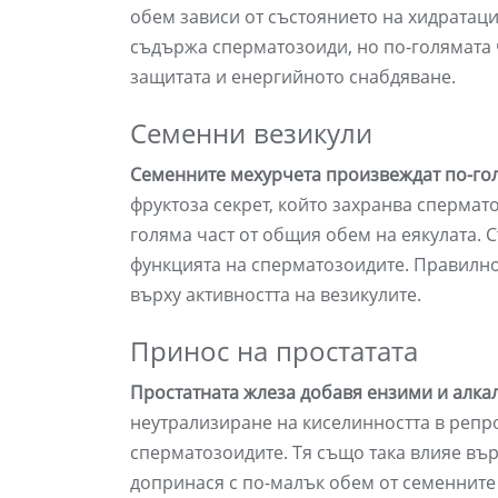
обем зависи от състоянието на хидратаци
съдържа сперматозоиди, но по-голямата ч
защитата и енергийното снабдяване.
Семенни везикули
Семенните мехурчета произвеждат по-голя
фруктоза секрет, който захранва спермат
голяма част от общия обем на еякулата.
функцията на сперматозоидите. Правилнот
върху активността на везикулите.
Принос на простатата
Простатната жлеза добавя ензими и алка
неутрализиране на киселинността в репр
сперматозоидите. Тя също така влияе вър
допринася с по-малък обем от семенните 