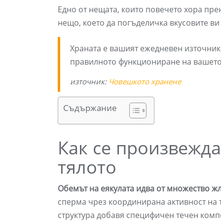
Едно от нещата, които повечето хора прен
нещо, което да погъделичка вкусовите ви
Храната е вашият ежедневен източник 
правилното функциониране на вашето 
източник:
Човешкото хранене
Съдържание
Как се произвежда
тялото
Обемът на еякулата идва от множество ж
сперма чрез координирана активност на т
структура добавя специфичен течен комп