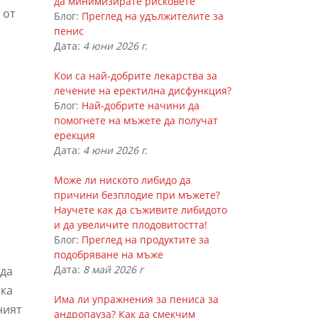
да минимизирате рисковете
 от
Блог:
Преглед на удължителите за
пенис
Дата:
4 юни 2026 г.
Кои са най-добрите лекарства за
лечение на еректилна дисфункция?
Блог:
Най-добрите начини да
помогнете на мъжете да получат
ерекция
Дата:
4 юни 2026 г.
Може ли ниското либидо да
причини безплодие при мъжете?
Научете как да съживите либидото
и да увеличите плодовитостта!
Блог:
Преглед на продуктите за
подобряване на мъже
Дата:
8 май 2026 г
да
яка
Има ли упражнения за пениса за
ният
андропауза? Как да смекчим