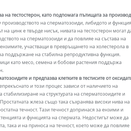
а на тестостерон, като подпомага пътищата за производ
у производството на сперматозоиди, либидото и функция
 на цинк е твърде нисък, нивата на тестостерон могат д
одството на сперматозоиди и да повлияе на състава на
ензимите, участващи в превръщането на холестерола в
за поддържане на стабилна репродуктивна функция.
ници като месо, семена и бобови растения поддържа
н.
атозоидите и предпазва клетките в тестисите от оксида
епрекъснато и този процес зависи от наличието на
 стабилизиране на структурата на сперматозоидите и
 Простатната жлеза също така съхранява високи нива на 
остатна течност. Тази течност допринася за ензими и
стенцията и функцията на спермата. Недостигът може да
а, така и на приноса на течност, което може да повлияе