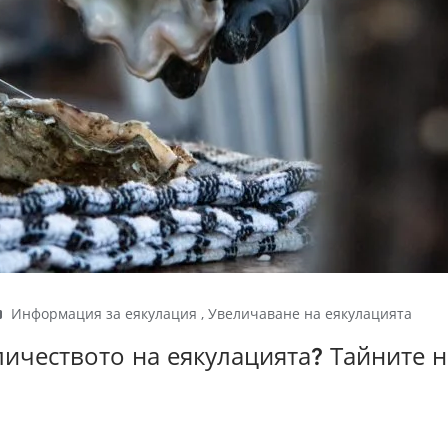
Информация за еякулация
,
Увеличаване на еякулацията
личеството на еякулацията? Тайните н