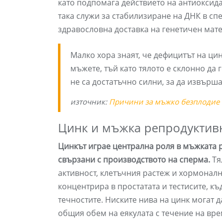
като подпомага действието на антиоксида
така служи за стабилизиране на ДНК в сп
здравословна доставка на генетичен мат
Малко хора знаят, че дефицитът на ци
мъжете, тъй като тялото е склонно да
не са достатъчно силни, за да извърш
източник:
Причини за мъжко безплодие
Цинк и мъжка репродуктив
Цинкът играе централна роля в мъжката
свързани с производството на сперма.
Тя
активност, клетъчния растеж и хормоналн
концентрира в простатата и тестисите, к
течностите. Ниските нива на цинк могат д
общия обем на еякулата с течение на врем