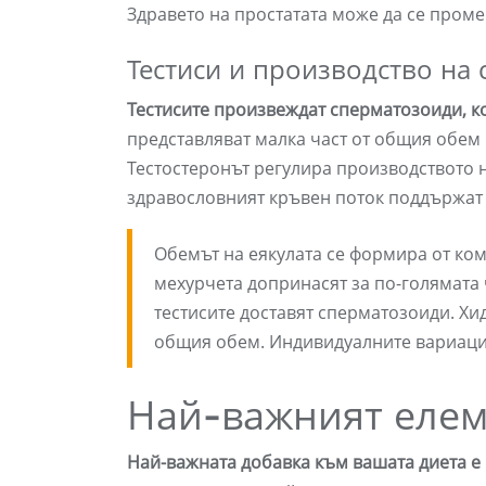
Здравето на простатата може да се проме
Тестиси и производство на
Тестисите произвеждат сперматозоиди, ко
представляват малка част от общия обем 
Тестостеронът регулира производството 
здравословният кръвен поток поддържат
Обемът на еякулата се формира от ко
мехурчета допринасят за по-голямата 
тестисите доставят сперматозоиди. Хи
общия обем. Индивидуалните вариаци
Най-важният елем
Най-важната добавка към вашата диета е 