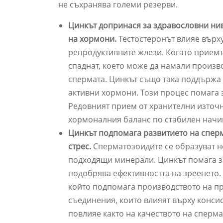
не съхранява големи резерви.
Цинкът допринася за здравословни нив
на хормони.
Тестостеронът влияе върх
репродуктивните жлези. Когато приемът
спаднат, което може да намали произв
спермата. Цинкът също така поддържа 
активни хормони. Този процес помага 
Редовният прием от хранителни източ
хормоналния баланс по стабилен начи
Цинкът подпомага развитието на сперм
стрес.
Сперматозоидите се образуват н
подходящи минерали. Цинкът помага за
подобрява ефективността на зреенето.
който подпомага производството на пр
съединения, които влияят върху конси
повлияе както на качеството на спермат