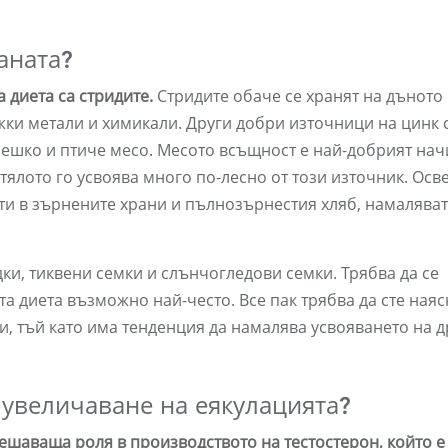
аната?
 диета са стридите.
Стридите обаче се хранят на дъното
ежки метали и химикали. Други добри източници на цинк 
лешко и птиче месо. Месото всъщност е най-добрият нач
 тялото го усвоява много по-лесно от този източник. Осв
рити в зърнените храни и пълнозърнестия хляб, намаляват
дки, тиквени семки и слънчогледови семки. Трябва да се
а диета възможно най-често. Все пак трябва да сте наяс
ви, тъй като има тенденция да намалява усвояването на д
 увеличаване на еякулацията?
ешаваща роля в производството на тестостерон, който е