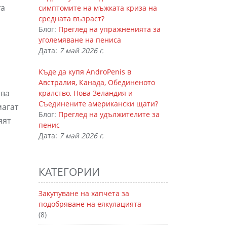
та
симптомите на мъжката криза на
средната възраст?
Блог:
Преглед на упражненията за
уголемяване на пениса
Дата:
7 май 2026 г.
Къде да купя AndroPenis в
Австралия, Канада, Обединеното
ява
кралство, Нова Зеландия и
Съединените американски щати?
магат
Блог:
Преглед на удължителите за
яят
пенис
Дата:
7 май 2026 г.
КАТЕГОРИИ
Закупуване на хапчета за
подобряване на еякулацията
(8)