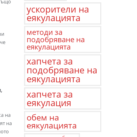
 също
ускорители на
еякулацията
методи за
ри
подобряване на
ече
еякулацията
хапчета за
подобряване на
еякулацията
,
хапчета за
еякулация
са на
обем на
ят на
еякулацията
лото