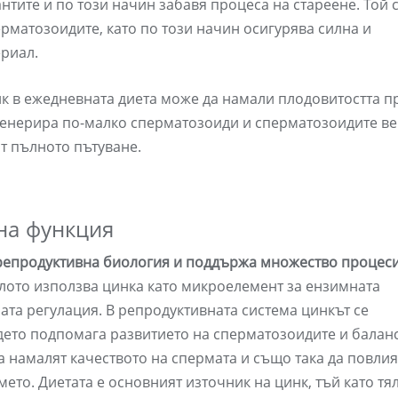
нтите и по този начин забавя процеса на стареене. Той
ерматозоидите, като по този начин осигурява силна и
ериал.
нк в ежедневната диета може да намали плодовитостта п
 генерира по-малко сперматозоиди и сперматозоидите в
ат пълното пътуване.
на функция
 репродуктивна биология и поддържа множество процеси
лото използва цинка като микроелемент за ензимната
ата регулация. В репродуктивната система цинкът се
ъдето подпомага развитието на сперматозоидите и балан
а намалят качеството на спермата и също така да повлия
ето. Диетата е основният източник на цинк, тъй като тя