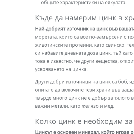
общите характеристики на еякулата.
Къде да намерим цинк в хр
Най-добрият източник на цинк във вашата
моретата, които са все по-замърсени с т
животинските протеини, като свинско, те
си набавите дневната доза цинк, тъй като
това е известно, че други вещества, отк
усвояването на цинка.
Други добри източници на цинк са боб, я
опитате да включите тези храни във вашат
твърде много цинк не е добър за тялото 
важни метали, като желязо и мед.
Колко цинк е необходим за
Цинкът е основен минерал, който играе р