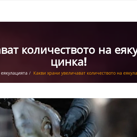
ват количеството на еяк
цинка!
 еякулацията
Какви храни увеличават количеството на еякула