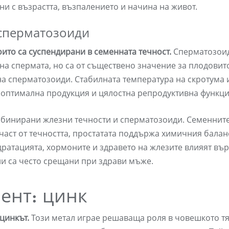
ни с възрастта, възпалението и начина на живот.
 сперматозоиди
ито са суспендирани в семенната течност.
Сперматозои
на спермата, но са от съществено значение за плодовито
на сперматозоиди. Стабилната температура на скротума 
 оптимална продукция и цялостна репродуктивна функци
мбинирани жлезни течности и сперматозоиди. Семеннит
част от течността, простатата поддържа химичния баланс
дратацията, хормоните и здравето на жлезите влияят вър
и са често срещани при здрави мъже.
ент: цинк
цинкът.
Този метал играе решаваща роля в човешкото тя