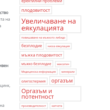
еректилни проблеми
плодовитост
ство
Увеличаване на
та на
а
еякулацията
повишаване на мъжкото либидо
безплодие
ниска еякулация
мъжка плодовитост
мъжко безплодие
максатин
тивен
Медицинска информация
минерали
оргазъм
олигоспермия
цинк,
Оргазъм и
потентност
 на
производителност
хапчета