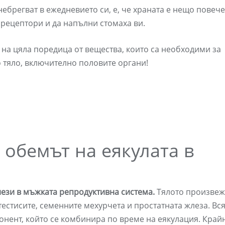
ебрегват в ежедневието си, е, че храната е нещо повече
 рецептори и да напълни стомаха ви.
на цяла поредица от вещества, които са необходими за
тяло, включително половите органи!
 обемът на еякулата в
лези в мъжката репродуктивна система.
Тялото произвеж
естисите, семенните мехурчета и простатната жлеза. Вс
онент, който се комбинира по време на еякулация. Край