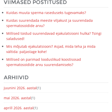
VIIMASED POSTITUSED
Kuidas muuta sperma raseduseks tugevamaks?
Kuidas suurendada meeste viljakust ja suurendada
spermatosoidide arvu?
Millised toidud suurendavad ejakulatsiooni hulka? Tsingi
saladused!
Mis mõjutab ejakulatsiooni? Asjad, mida teha ja mida
vältida: paljastage kohe!
Millised on parimad looduslikud koostisosad
spermatosoidide arvu suurendamiseks?
ARHIIVID
juunini 2026. aastal
(1)
mai 2026. aastal
(1)
aprill 2026. aastal
(1)