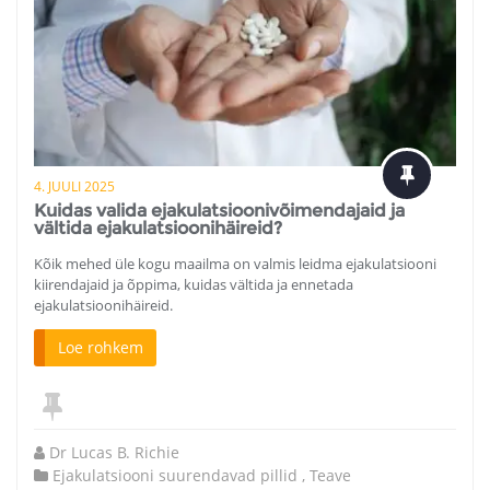
4. JUULI 2025
Kuidas valida ejakulatsioonivõimendajaid ja
vältida ejakulatsioonihäireid?
Kõik mehed üle kogu maailma on valmis leidma ejakulatsiooni
kiirendajaid ja õppima, kuidas vältida ja ennetada
ejakulatsioonihäireid.
Loe rohkem
Dr Lucas B. Richie
Ejakulatsiooni suurendavad pillid
,
Teave