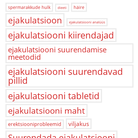
spermarakkude hulk
häire
dieeti
ejakulatsioon
ejakulatsiooni analüüs
ejakulatsiooni kiirendajad
ejakulatsiooni suurendamise
meetodid
ejakulatsiooni suurendavad
pillid
ejakulatsiooni tabletid
ejakulatsiooni maht
viljakus
erektsiooniprobleemid
Suurendada ejakulatsiooni