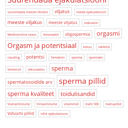
viljatus
suurendada meeste libiidot
madal ejakulatsioon
meeste viljakus
meeste viljatus
maksatiin
orgasmi
oligospermia
Meditsiiniline teave
mineraalid
Orgasm ja potentsiaal
esitus
tabletid
potentsi
nauding
Semaksin
sperma
spermaks
sperma
Semenoll
seksuaalelu
sperma pillid
spermatosoidide arv
sperma kvaliteet
toidulisandid
ViamanVolume
VimaxVolume
vitamiinid
maht 500
mahupillid
Volüümi pillid
nõrk ejakulatsioon