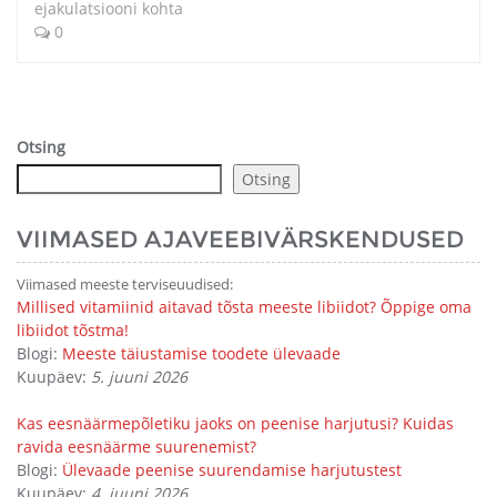
ejakulatsiooni kohta
0
Otsing
Otsing
VIIMASED AJAVEEBIVÄRSKENDUSED
Viimased meeste terviseuudised:
Millised vitamiinid aitavad tõsta meeste libiidot? Õppige oma
libiidot tõstma!
Blogi:
Meeste täiustamise toodete ülevaade
Kuupäev:
5. juuni 2026
Kas eesnäärmepõletiku jaoks on peenise harjutusi? Kuidas
ravida eesnäärme suurenemist?
Blogi:
Ülevaade peenise suurendamise harjutustest
Kuupäev:
4. juuni 2026