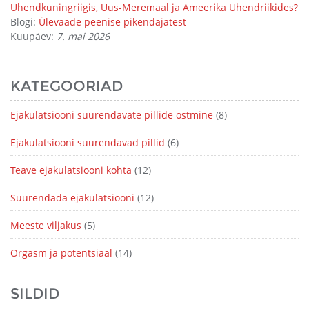
Ühendkuningriigis, Uus-Meremaal ja Ameerika Ühendriikides?
Blogi:
Ülevaade peenise pikendajatest
Kuupäev:
7. mai 2026
KATEGOORIAD
Ejakulatsiooni suurendavate pillide ostmine
(8)
Ejakulatsiooni suurendavad pillid
(6)
Teave ejakulatsiooni kohta
(12)
Suurendada ejakulatsiooni
(12)
Meeste viljakus
(5)
Orgasm ja potentsiaal
(14)
SILDID