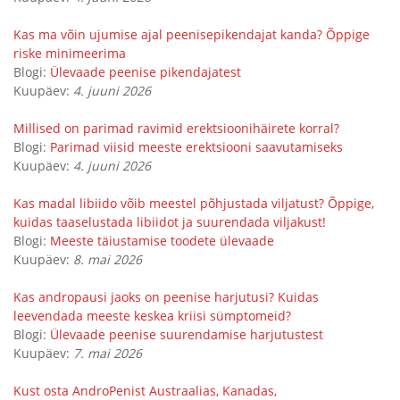
Kas ma võin ujumise ajal peenisepikendajat kanda? Õppige
riske minimeerima
Blogi:
Ülevaade peenise pikendajatest
Kuupäev:
4. juuni 2026
Millised on parimad ravimid erektsioonihäirete korral?
Blogi:
Parimad viisid meeste erektsiooni saavutamiseks
Kuupäev:
4. juuni 2026
Kas madal libiido võib meestel põhjustada viljatust? Õppige,
kuidas taaselustada libiidot ja suurendada viljakust!
Blogi:
Meeste täiustamise toodete ülevaade
Kuupäev:
8. mai 2026
Kas andropausi jaoks on peenise harjutusi? Kuidas
leevendada meeste keskea kriisi sümptomeid?
Blogi:
Ülevaade peenise suurendamise harjutustest
Kuupäev:
7. mai 2026
Kust osta AndroPenist Austraalias, Kanadas,