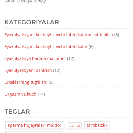
Sana:
2026-yil 7-may
KATEGORIYALAR
Eyakulyatsiyani kuchaytiruvchi tabletkalarni sotib olish
(8)
Eyakulyatsiyani kuchaytiruvchi tabletkalar
(6)
Eyakulyatsiya haqida ma'lumot
(12)
Eyakulyatsiyani oshirish
(12)
Erkaklarning tug'ilishi
(5)
Orgazm va kuch
(14)
TEGLAR
sperma hujayralari miqdori
tartibsizlik
parhez