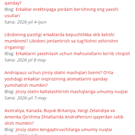
qanday?
Blog:
Erkaklar erektsiyaga yordam berishning eng yaxshi
usullari
Sana:
2026-yil 4-iyun
Libidoning pastligi erkaklarda bepushtlikka olib kelishi
mumkinmi? Libidoni jonlantirish va tug'ilishni oshirishni
o'rganing!
Blog:
Erkaklarni yaxshilash uchun mahsulotlarni ko'rib chiqish
Sana:
2026 yil 8 may
Andropauz uchun jinsiy olatni mashqlari bormi? O'rta
yoshdagi erkaklar inqirozining alomatlarini qanday
yumshatish mumkin?
Blog:
Jinsiy olatni kattalashtirish mashqlariga umumiy nuqtai
Sana:
2026-yil 7-may
Avstraliya, Kanada, Buyuk Britaniya, Yangi Zelandiya va
Amerika Qo'shma Shtatlarida AndroPenisni qayerdan sotib
olish mumkin?
Blog:
Jinsiy olatni kengaytiruvchilarga umumiy nuqtai