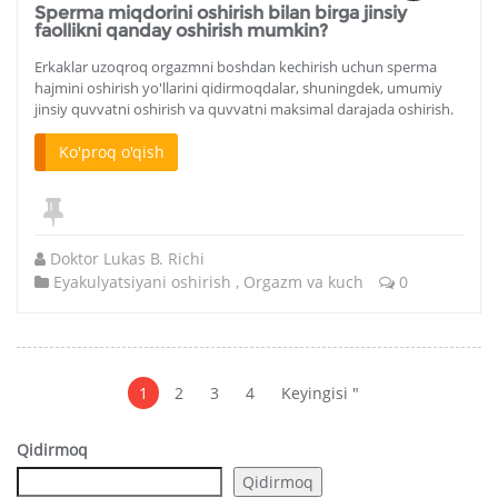
Sperma miqdorini oshirish bilan birga jinsiy
faollikni qanday oshirish mumkin?
Erkaklar uzoqroq orgazmni boshdan kechirish uchun sperma
hajmini oshirish yo'llarini qidirmoqdalar, shuningdek, umumiy
jinsiy quvvatni oshirish va quvvatni maksimal darajada oshirish.
Ko'proq o'qish
Doktor Lukas B. Richi
Eyakulyatsiyani oshirish
,
Orgazm va kuch
0
Posts
Passis
1
2
3
4
Keyingisi "
Qidirmoq
Qidirmoq