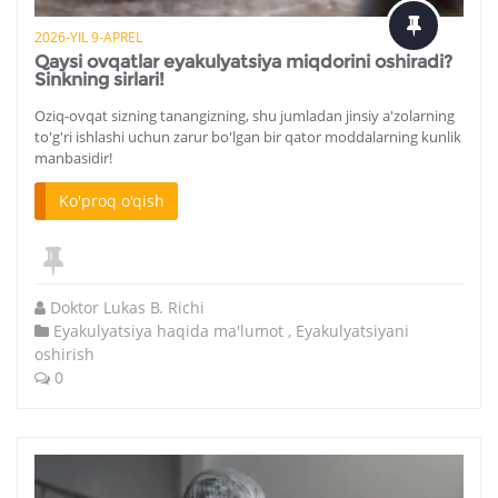
2026-YIL 9-APREL
Qaysi ovqatlar eyakulyatsiya miqdorini oshiradi?
Sinkning sirlari!
Oziq-ovqat sizning tanangizning, shu jumladan jinsiy a'zolarning
to'g'ri ishlashi uchun zarur bo'lgan bir qator moddalarning kunlik
manbasidir!
Ko'proq o'qish
Doktor Lukas B. Richi
Eyakulyatsiya haqida ma'lumot
,
Eyakulyatsiyani
oshirish
0