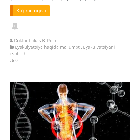
Ko'proq o'qish
Doktor Lukas B. Richi
Eyakulyatsiya haqida ma'lumot
,
Eyakulyatsiyani
oshirish
0