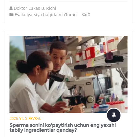
Doktor Lukas B. Richi
Eyakulyatsiya haqida ma'lumot
0
2026-YIL 5-FEVRAL
Sperma sonini ko'paytirish uchun eng yaxshi
tabiiy ingredientlar qanday?