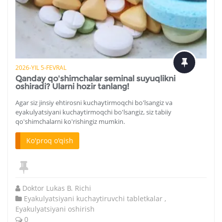
2026-YIL 5-FEVRAL
Qanday qo'shimchalar seminal suyuqlikni
oshiradi? Ularni hozir tanlang!
Agar siz jinsiy ehtirosni kuchaytirmoqchi bo'lsangiz va
eyakulyatsiyani kuchaytirmoqchi bo'lsangiz, siz tabiiy
qo'shimchalarni ko'rishingiz mumkin.
Ko'proq o'qish
Doktor Lukas B. Richi
Eyakulyatsiyani kuchaytiruvchi tabletkalar
,
Eyakulyatsiyani oshirish
0