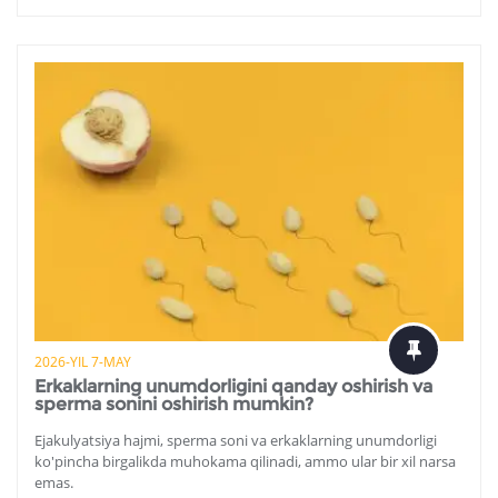
2026-YIL 7-MAY
Erkaklarning unumdorligini qanday oshirish va
sperma sonini oshirish mumkin?
Ejakulyatsiya hajmi, sperma soni va erkaklarning unumdorligi
ko'pincha birgalikda muhokama qilinadi, ammo ular bir xil narsa
emas.