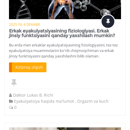
2025 YIL 4 DEKABR
Erkak eyakulyatsiyasining fiziologiyasi. Erkak
jinsiy funktsiyasini qanday yaxshilash mumkin?
Bu erda men erkaklar eyakulyatsiyasining fiziologiyasini, tez-tez
eyakulyatsiya muammolarini ko'rib chiqmoqchiman va erkak
jinsiy funktsiyasini qanday yaxshilashni bilib olaman.
Ko'proq o'qish
Doktor Lukas B. Richi
Eyakulyatsiya haqida ma'lumot
,
Orgazm va kuch
0