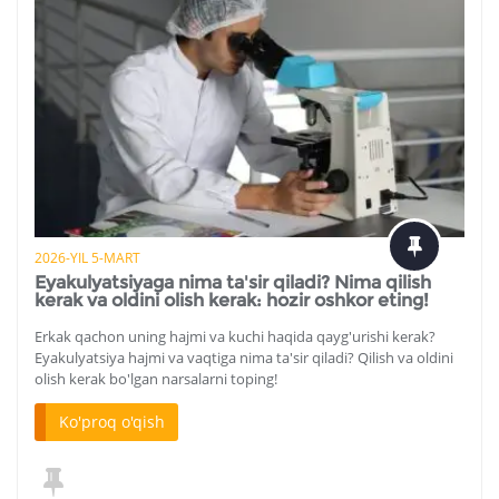
2026-YIL 5-MART
Eyakulyatsiyaga nima ta'sir qiladi? Nima qilish
kerak va oldini olish kerak: hozir oshkor eting!
Erkak qachon uning hajmi va kuchi haqida qayg'urishi kerak?
Eyakulyatsiya hajmi va vaqtiga nima ta'sir qiladi? Qilish va oldini
olish kerak bo'lgan narsalarni toping!
Ko'proq o'qish