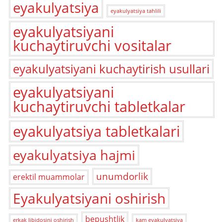
eyakulyatsiya
eyakulyatsiya tahlili
eyakulyatsiyani
kuchaytiruvchi vositalar
eyakulyatsiyani kuchaytirish usullari
eyakulyatsiyani
kuchaytiruvchi tabletkalar
eyakulyatsiya tabletkalari
eyakulyatsiya hajmi
unumdorlik
erektil muammolar
Eyakulyatsiyani oshirish
bepushtlik
erkak libidosini oshirish
kam eyakulyatsiya