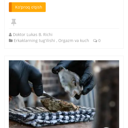
Ko'proq o'qish
Doktor Lukas B. Richi
Erkaklarning tug'ilishi
,
Orgazm va kuch
0