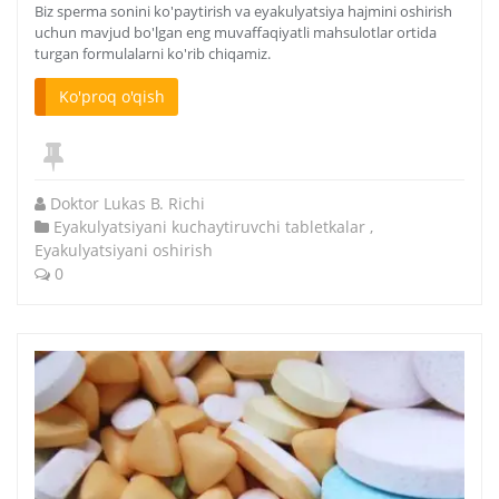
Biz sperma sonini ko'paytirish va eyakulyatsiya hajmini oshirish
uchun mavjud bo'lgan eng muvaffaqiyatli mahsulotlar ortida
turgan formulalarni ko'rib chiqamiz.
Ko'proq o'qish
Doktor Lukas B. Richi
Eyakulyatsiyani kuchaytiruvchi tabletkalar
,
Eyakulyatsiyani oshirish
0