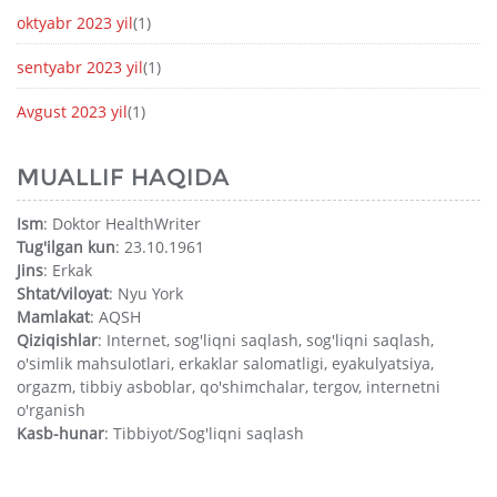
oktyabr 2023 yil
(1)
sentyabr 2023 yil
(1)
Avgust 2023 yil
(1)
MUALLIF HAQIDA
Ism
: Doktor HealthWriter
Tug'ilgan kun
: 23.10.1961
Jins
: Erkak
Shtat/viloyat
: Nyu York
Mamlakat
: AQSH
Qiziqishlar
: Internet, sog'liqni saqlash, sog'liqni saqlash,
o'simlik mahsulotlari, erkaklar salomatligi, eyakulyatsiya,
orgazm, tibbiy asboblar, qo'shimchalar, tergov, internetni
o'rganish
Kasb-hunar
: Tibbiyot/Sog'liqni saqlash