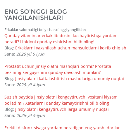
ENG SO'NGGI BLOG
YANGILANISHLARI
Erkaklar salomatligi bo'yicha so'nggi yangiliklar:
Qanday vitaminlar erkak libidosini kuchaytirishga yordam
beradi? Libidoni qanday oshirishni bilib oling!
Blog:
Erkaklarni yaxshilash uchun mahsulotlarni ko'rib chiqish
Sana:
2026 yil 5 iyun
Prostatit uchun jinsiy olatni mashqlari bormi? Prostata
bezining kengayishini qanday davolash mumkin?
Blog:
Jinsiy olatni kattalashtirish mashqlariga umumiy nuqtai
Sana:
2026-yil 4-iyun
Suzish paytida jinsiy olatni kengaytiruvchi vositani kiysam
bo'ladimi? Xatarlarni qanday kamaytirishni bilib oling
Blog:
Jinsiy olatni kengaytiruvchilarga umumiy nuqtai
Sana:
2026-yil 4-iyun
Erektil disfunktsiyaga yordam beradigan eng yaxshi dorilar