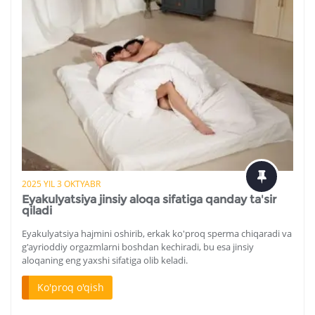
2025 YIL 3 OKTYABR
Eyakulyatsiya jinsiy aloqa sifatiga qanday ta'sir
qiladi
Eyakulyatsiya hajmini oshirib, erkak ko'proq sperma chiqaradi va
g'ayrioddiy orgazmlarni boshdan kechiradi, bu esa jinsiy
aloqaning eng yaxshi sifatiga olib keladi.
Ko'proq o'qish