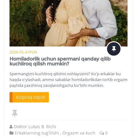
2026-YIL 4-IYUN
Homiladorlik uchun spermani qanday qilib
kuchliroq qilish mumkin?
Spermangizni kuchliroq qilishni xohlaysizmi? Ko'p erkaklar bu
haqda o'ylashadi, ammo sabablar homiladorlikdan tortib orgazm
paytida yaxshiroq zavqlanishgacha bo'lishi mumkin.
Ko'proq o'qish
Doktor Lukas B. Richi
Erkaklarning tug'ilishi
,
Orgazm va kuch
0