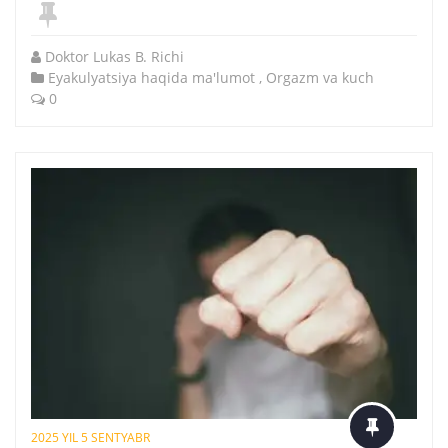
Doktor Lukas B. Richi
Eyakulyatsiya haqida ma'lumot
,
Orgazm va kuch
0
2025 YIL 5 SENTYABR