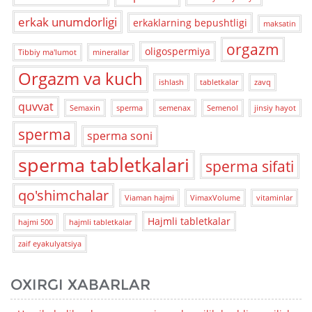
erkak unumdorligi
erkaklarning bepushtligi
maksatin
orgazm
oligospermiya
Tibbiy ma'lumot
minerallar
Orgazm va kuch
ishlash
tabletkalar
zavq
quvvat
Semaxin
sperma
semenax
Semenol
jinsiy hayot
sperma
sperma soni
sperma tabletkalari
sperma sifati
qo'shimchalar
Viaman hajmi
VimaxVolume
vitaminlar
Hajmli tabletkalar
hajmi 500
hajmli tabletkalar
zaif eyakulyatsiya
OXIRGI XABARLAR