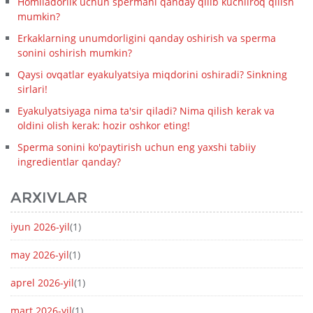
Homiladorlik uchun spermani qanday qilib kuchliroq qilish
mumkin?
Erkaklarning unumdorligini qanday oshirish va sperma
sonini oshirish mumkin?
Qaysi ovqatlar eyakulyatsiya miqdorini oshiradi? Sinkning
sirlari!
Eyakulyatsiyaga nima ta'sir qiladi? Nima qilish kerak va
oldini olish kerak: hozir oshkor eting!
Sperma sonini ko'paytirish uchun eng yaxshi tabiiy
ingredientlar qanday?
ARXIVLAR
iyun 2026-yil
(1)
may 2026-yil
(1)
aprel 2026-yil
(1)
mart 2026-yil
(1)