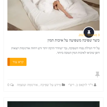
3 באוקטובר, 2025
כיצד שפיכה משפיעה על איכות המין
על ידי הגדלת נפחי השפיכה, גבר ישחרר הרבה יותר זרע ויחווה אורגזמות יוצאות
דופן שיביאו לאיכות המין הטובה ביותר.
קרא עוד
ד"ר לוקאס ב. ריצ'י
מידע על שפיכה
,
אורגזמה ועוצמה
0