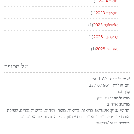
יָנוּאָר 2024
(1)
נוֹבֶמבֶּר 2023
(1)
אוֹקְטוֹבֶּר 2023
(1)
סֶפּטֶמבֶּר 2023
(1)
אוגוסט 2023
(1)
על הסופר
שֵׁם
: ד"ר HealthWriter
יום הולדת
: 23.10.1961
מִין
: זכר
מדינה/מחוז
: ניו יורק
מדינה
: ארה"ב
תחומי עניין
: אינטרנט, בריאות, בריאות, מוצרי צמחים, בריאות גברים, שפיכה,
אורגזמה, מכשירים רפואיים, תוספי מזון, חקירה, חקור את האינטרנט
כיבוש
: רפואי/בריאות