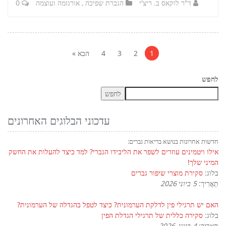
ד"ר לוקאס ב. ריצ'י
הגברת שפיכה
,
אורגזמה ועוצמה
0
עמדות
פגנות
1
2
3
4
הבא »
לחפש
לחפש
עדכוני הבלוגים האחרונים
חדשות אחרונות בנושא בריאות גברים:
אילו ויטמינים עוזרים לשפר את הליבידו הגברי? למד כיצד להעלות את החשק
המיני שלך!
בלוג:
סקירת מוצרי שיפור גברים
תַאֲרִיך:
5 ביוני 2026
האם יש תרגילי פין לדלקת הערמונית? כיצד לטפל בהגדלה של הערמונית?
בלוג:
סקירה כללית של תרגילי הגדלת הפין
תַאֲרִיך:
4 ביוני, 2026