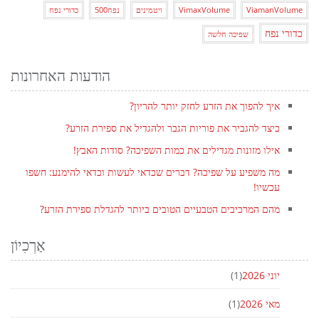
ViamanVolume
VimaxVolume
ויטמינים
נפח500
כדורי נפח
כדורי נפח
שפיכה חלשה
הודעות האחרונות
איך להפוך את הזרע לחזק יותר להריון?
כיצד להגביר את פוריות הגבר ולהגדיל את ספירת הזרע?
אילו מזונות מגדילים את כמות השפיכה? סודות האבץ!
מה משפיע על שפיכה? דברים שכדאי לעשות וכדאי להימנע: חשפו
עכשיו!
מהם המרכיבים הטבעיים הטובים ביותר להגדלת ספירת הזרע?
אַרְכִיוֹן
יוני 2026
(1)
מאי 2026
(1)