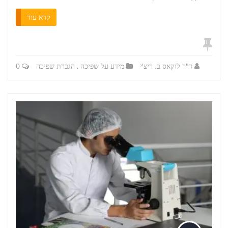
קרא עוד
ד"ר לוקאס ב. ריצ'י
מידע על שפיכה
,
הגברת שפיכה
0