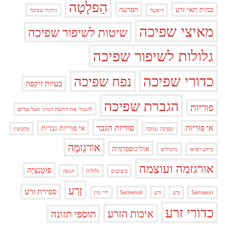
הַפלָטָה
כמות תאי זרע
הפרעה
דִיאֵטָה
ניתוח שפיכה
מאיצי שפיכה
שיטות לשיפור שפיכה
גלולות לשיפור שפיכה
כדורי שפיכה
נפח שפיכה
בעיות זיקפה
הגברת שפיכה
פוריות
להגביר את החשק המיני אצל גברים
פוריות הגבר
אִי פּוּרִיוּת
אי פוריות גברית
שפיכה נמוכה
מקסטין
אוֹרגַזמָה
אוליגוספרמיה
מידע רפואי
מינרלים
אורגזמה ועוצמה
פּוֹטֵנצִיָה
ביצועים
גלולות
הנאה
זֶרַע
ספירת זרע
Semaxin
זֶרַע
זרע
Semenol
חיי מין
כדורי זרע
איכות הזרע
תוספי תזונה