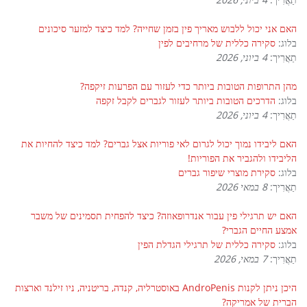
האם אני יכול ללבוש מאריך פין בזמן שחייה? למד כיצד למזער סיכונים
בלוג:
סקירה כללית של מרחיבים לפין
תַאֲרִיך:
4 ביוני, 2026
מהן התרופות הטובות ביותר כדי לעזור עם הפרעות זיקפה?
בלוג:
הדרכים הטובות ביותר לעזור לגברים לקבל זקפה
תַאֲרִיך:
4 ביוני, 2026
האם ליבידו נמוך יכול לגרום לאי פוריות אצל גברים? למד כיצד להחיות את
הליבידו ולהגביר את הפוריות!
בלוג:
סקירת מוצרי שיפור גברים
תַאֲרִיך:
8 במאי 2026
האם יש תרגילי פין עבור אנדרופאוזה? כיצד להפחית תסמינים של משבר
אמצע החיים הגברי?
בלוג:
סקירה כללית של תרגילי הגדלת הפין
תַאֲרִיך:
7 במאי, 2026
היכן ניתן לקנות AndroPenis באוסטרליה, קנדה, בריטניה, ניו זילנד וארצות
הברית של אמריקה?