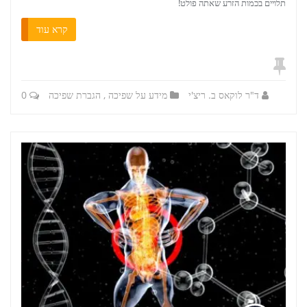
תלויים בכמות הזרע שאתה פולט!
קרא עוד
ד"ר לוקאס ב. ריצ'י
מידע על שפיכה
,
הגברת שפיכה
0