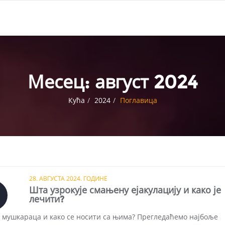
Месец:
август 2024
Кућа
2024
Поглавица
28. АВГУСТА 2024. ГОДИНЕ
Шта узрокује смањену ејакулацију и како је
лечити?
д мушкараца и како се носити са њима? Прегледаћемо најбоље