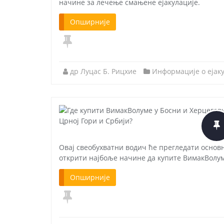
начине за лечење смањене ејакулације.
Опширније
др Луцас Б. Рицхие
Информације о ејак
Овај свеобухватни водич ће прегледати осно
открити најбоље начине да купите ВимакВолум
Опширније