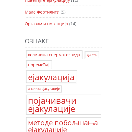
Повећајте ејакулацију
(12)
Мале Фертилити
(5)
Оргазам и потенција
(14)
ОЗНАКЕ
количина сперматозоида
дијета
поремећај
ејакулација
анализа ејакулације
појачивачи
ејакулације
методе побољшања
ејакулације