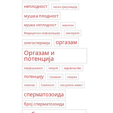
неплодност
ниска ејакулација
мушка плодност
мушка неплодност
макатин
Медицинске информације
минерали
оргазам
олигоспермија
Оргазам и
потенција
перформансе
пилуле
задовољство
потенцију
Семакин
сперма
семенак
Семенолл
сексуални живот
сперматозоида
број сперматозоида