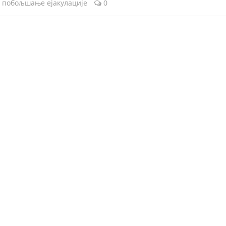
а побољшање ејакулације
0