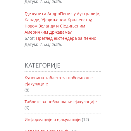
Датум:
7. мај 2026.
Где купити АндроПенис у Аустралији,
Канади, Уједињеном Краљевству,
Новом Зеланду и Сједињеним
Америчким Државама?
Блог:
Преглед екстендера за пенис
Датум:
7. мај 2026.
КАТЕГОРИЈЕ
Куповина таблета за побољшање
ејакулације
(8)
Таблете за побољшање ејакулације
(6)
Информације о ејакулацији
(12)