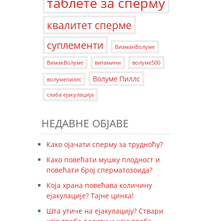
таблете за сперму
квалитет сперме
суплементи
ВиаманВолуме
ВимакВолуме
витамини
волуме500
Волуме Пиллс
волумепиллс
слаба ејакулација
НЕДАВНЕ ОБЈАВЕ
Како ојачати сперму за трудноћу?
Како повећати мушку плодност и
повећати број сперматозоида?
Која храна повећава количину
ејакулације? Тајне цинка!
Шта утиче на ејакулацију? Ствари