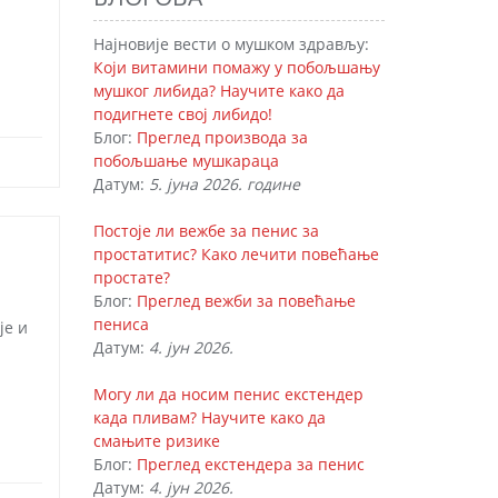
Најновије вести о мушком здрављу:
Који витамини помажу у побољшању
мушког либида? Научите како да
подигнете свој либидо!
Блог:
Преглед производа за
побољшање мушкараца
Датум:
5. јуна 2026. године
Постоје ли вежбе за пенис за
простатитис? Како лечити повећање
простате?
Блог:
Преглед вежби за повећање
пениса
је и
Датум:
4. јун 2026.
Могу ли да носим пенис екстендер
када пливам? Научите како да
смањите ризике
Блог:
Преглед екстендера за пенис
Датум:
4. јун 2026.