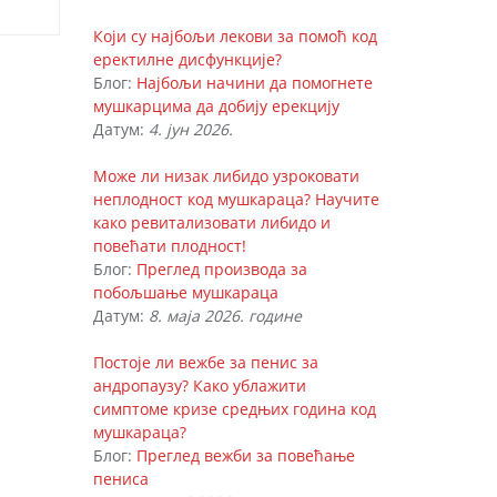
Који су најбољи лекови за помоћ код
еректилне дисфункције?
Блог:
Најбољи начини да помогнете
мушкарцима да добију ерекцију
Датум:
4. јун 2026.
Може ли низак либидо узроковати
неплодност код мушкараца? Научите
како ревитализовати либидо и
повећати плодност!
Блог:
Преглед производа за
побољшање мушкараца
Датум:
8. маја 2026. године
Постоје ли вежбе за пенис за
андропаузу? Како ублажити
симптоме кризе средњих година код
мушкараца?
Блог:
Преглед вежби за повећање
пениса