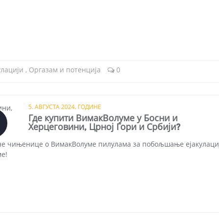
улацији
,
Оргазам и потенција
0
5. АВГУСТА 2024. ГОДИНЕ
Где купити ВимакВолуме у Босни и
Херцеговини, Црној Гори и Србији?
вне чињенице о ВимакВолуме пилулама за побољшање ејакулаци
е!