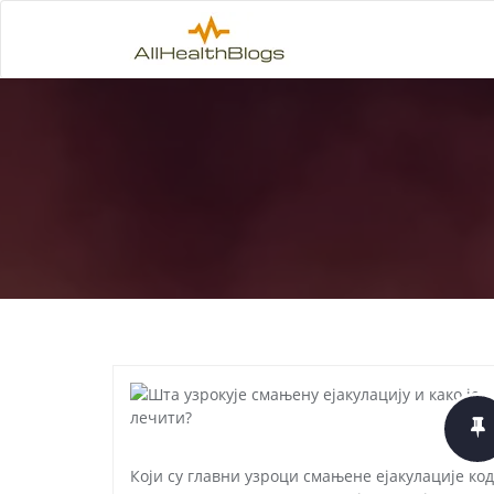
Који су главни узроци смањене ејакулације ко