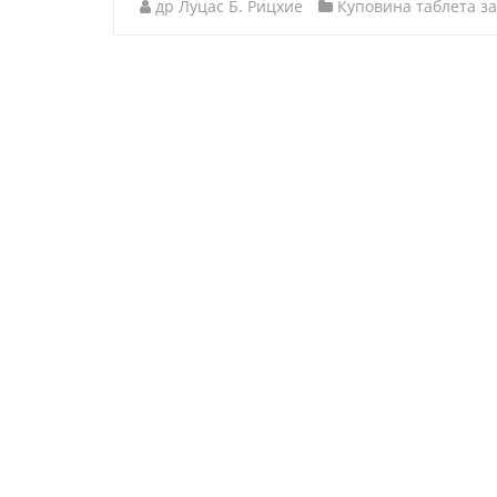
др Луцас Б. Рицхие
Куповина таблета з