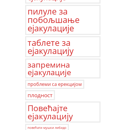
пилуле за
побољшање
ејакулације
таблете за
ејакулацију
запремина
ејакулације
проблеми са ерекцијом
плодност
Повећајте
ејакулацију
повећати мушки либидо