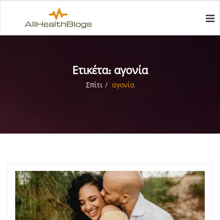
Ετικέτα:
αγονία
Σπίτι
αγονία