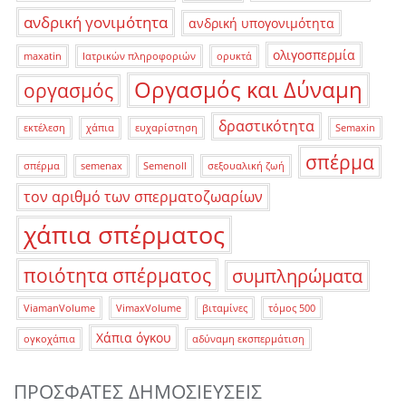
ανδρική γονιμότητα
ανδρική υπογονιμότητα
ολιγοσπερμία
maxatin
Ιατρικών πληροφοριών
ορυκτά
Οργασμός και Δύναμη
οργασμός
δραστικότητα
εκτέλεση
χάπια
ευχαρίστηση
Semaxin
σπέρμα
σπέρμα
semenax
Semenoll
σεξουαλική ζωή
τον αριθμό των σπερματοζωαρίων
χάπια σπέρματος
ποιότητα σπέρματος
συμπληρώματα
ViamanVolume
VimaxVolume
βιταμίνες
τόμος 500
Χάπια όγκου
ογκοχάπια
αδύναμη εκσπερμάτιση
ΠΡΌΣΦΑΤΕΣ ΔΗΜΟΣΙΕΎΣΕΙΣ